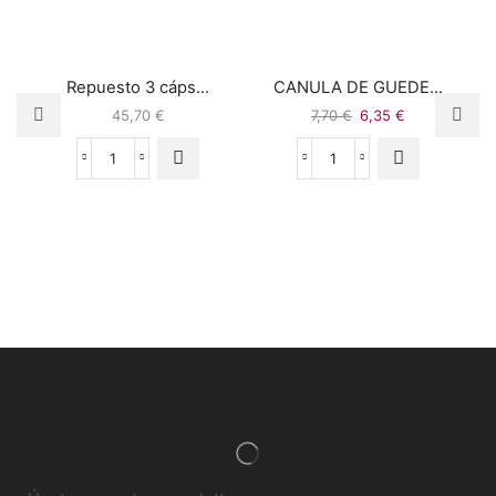
Repuesto 3 cáps...
CANULA DE GUEDE...
45,70
€
7,70
€
6,35
€