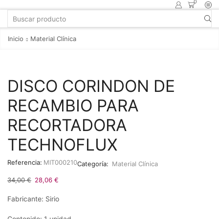
0
Inicio
Material Clínica
DISCO CORINDON DE
RECAMBIO PARA
RECORTADORA
TECHNOFLUX
Referencia:
MIT000210
Categoría:
Material Clínica
34,00
€
28,06
€
Fabricante: Sirio
Contenido: 1 unidad