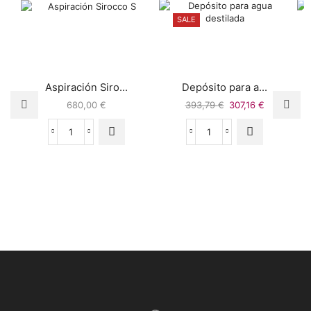
SALE
Aspiración Siro...
Depósito para a...
680,00
€
393,79
€
307,16
€