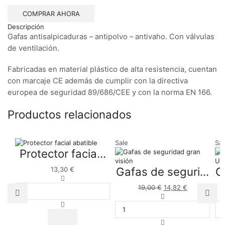
COMPRAR AHORA
Descripción
Gafas antisalpicaduras – antipolvo – antivaho. Con válvulas
de ventilación.
Fabricadas en material plástico de alta resistencia, cuentan
con marcaje CE además de cumplir con la directiva
europea de seguridad 89/686/CEE y con la norma EN 166.
Productos relacionados
Sale
Sal
Protector facia...
Gafas de seguri...
G
13,30
€
Protector
facial
19,00
€
El
14,82
€
El
abatible
precio
Gafas
precio
cantidad
original
de
actual
era:
seguridad
es:
19,00 €.
gran
14,82 €.