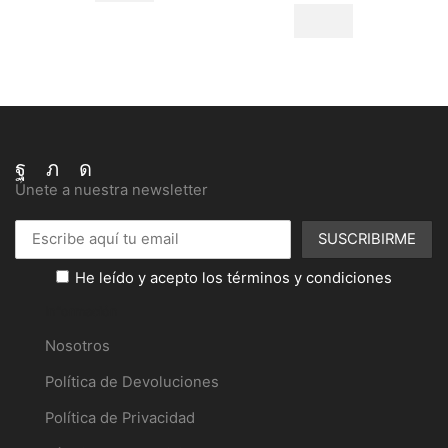
visión
cantidad
Facebook
Twitter
Instagram
Únete a nuestra newsletter
He leído y acepto los términos y condiciones
Información
Nosotros
Política de Devoluciones
Política de Privacidad