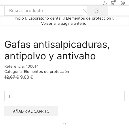
0
SEARCH
Search
Inicio
Laboratorio dental
Elementos de protección
input
Volver a la página anterior
Gafas antisalpicaduras,
antipolvo y antivaho
Referencia:
100014
Categoría:
Elementos de protección
12,67
€
El
9,88
€
El
precio
precio
Gafas
original
actual
antisalpicaduras,
era:
es:
antipolvo
12,67 €.
9,88 €.
y
antivaho
AÑADIR AL CARRITO
cantidad
O