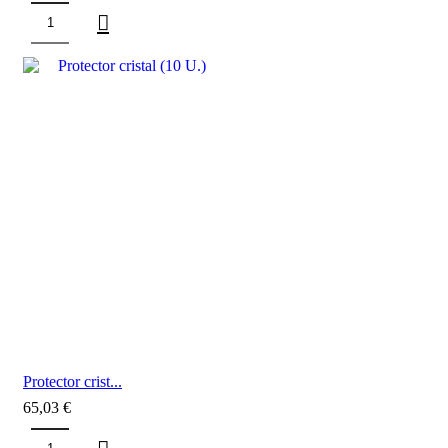
Protector crist...
65,03
€