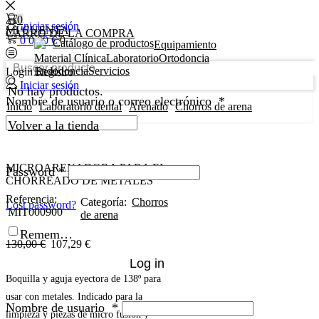
0
Iniciar sesión
MI CUENTA
CARRO DE LA COMPRA
0
0,00
€
0
Catálogo de productos
Equipamiento
Material Clínica
Laboratorio
Ortodoncia
Endodoncia
Servicios
Login
Registro
Iniciar sesión
No hay productos.
Nombre de usuario o correo electrónico
*
Inicio
Laboratorio dental
Arenado
Chorros de arena
Volver a la tienda
MICROARENADORA PARA EL
Password
*
CHORREADO DE METALES
Referencia:
Categoría:
Chorros
Lost password?
MIT000900
de arena
Remember Me
130,00
€
107,29
€
Log in
Boquilla y aguja eyectora de 138º para
usar con metales. Indicado para la
Nombre de usuario
*
limpieza y piezas de micro fusión y