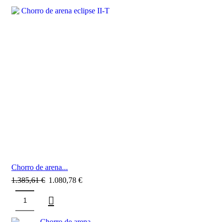
SALE
Chorro de arena...
1.385,61
€
1.080,78
€