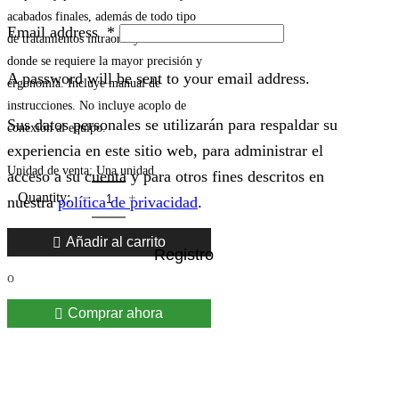
acabados finales, además de todo tipo
Email address
*
de tratamientos intraoral y extraoral
donde se requiere la mayor precisión y
A password will be sent to your email address.
ergonomía. Incluye manual de
instrucciones. No incluye acoplo de
Sus datos personales se utilizarán para respaldar su
conexión al equipo.
experiencia en este sitio web, para administrar el
Unidad de venta: Una unidad
acceso a su cuenta y para otros fines descritos en
nuestra
política de privacidad
.
Añadir al carrito
Registro
o
Comprar ahora