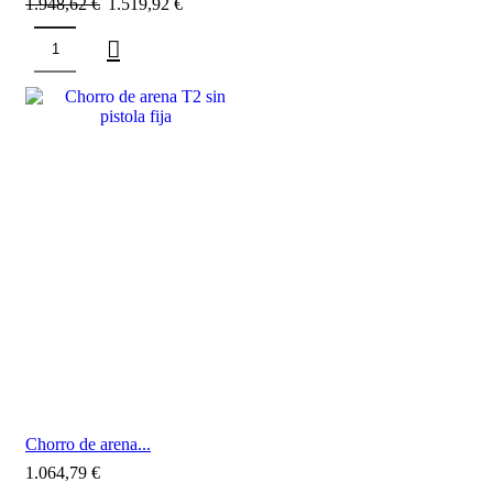
1.948,62
€
1.519,92
€
Chorro de arena...
1.064,79
€