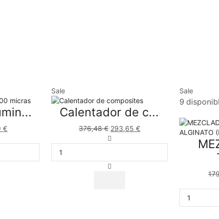
Sale
Sale
9 disponib
min...
Calentador de c...
9
€
376,48
€
293,65
€
ME
17