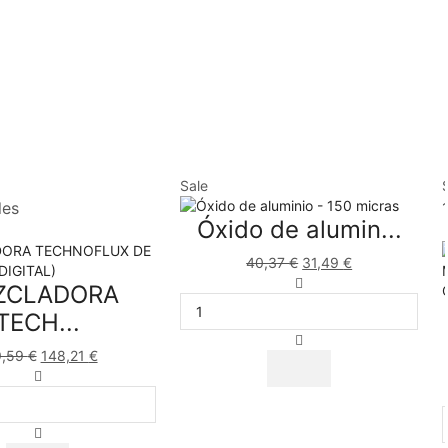
Sale
les
Óxido de alumin...
40,37
€
31,49
€
ZCLADORA
TECH...
9,59
€
148,21
€