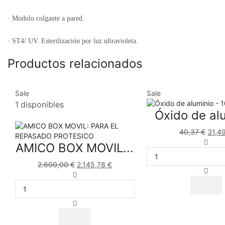
·
Modulo colgante a pared.
·
ST4/ UV. Esterilización por luz ultravioleta.
Productos relacionados
Sale
Sale
1 disponibles
Óxido de alu
40,37
€
31,4
AMICO BOX MOVIL...
2.600,00
€
2.145,78
€