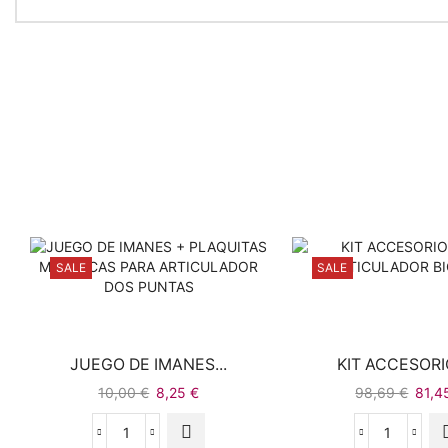
SALE
SALE
JUEGO DE IMANES...
KIT ACCESORIO
10,00
€
8,25
€
98,69
€
81,