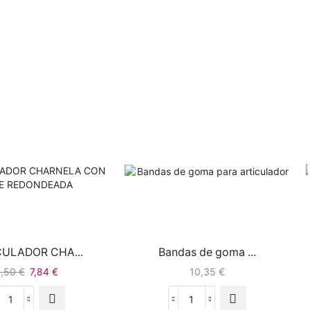
CULADOR CHA...
Bandas de goma ...
9,50
€
7,84
€
10,35
€