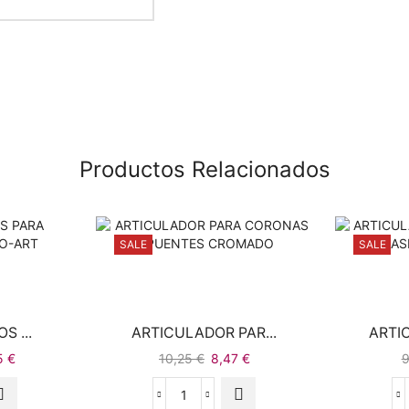
Productos Relacionados
SALE
SALE
S ...
ARTICULADOR PAR...
ARTI
45
€
10,25
€
8,47
€