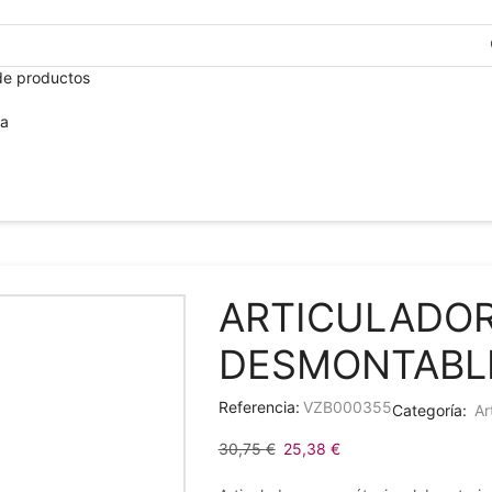
de productos
ca
ARTICULADOR
DESMONTABLE
Referencia:
VZB000355
Categoría:
Ar
30,75
€
25,38
€