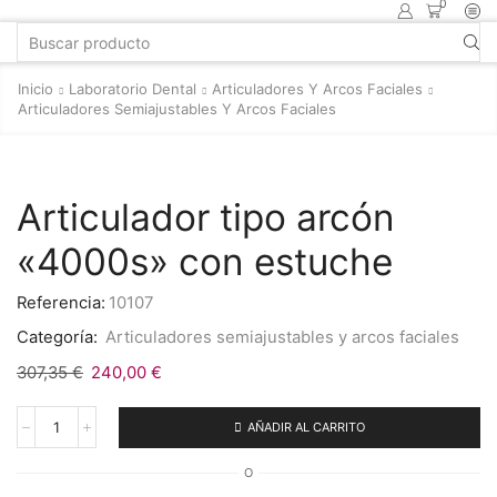
0
Inicio
Laboratorio Dental
Articuladores Y Arcos Faciales
Articuladores Semiajustables Y Arcos Faciales
Articulador tipo arcón
«4000s» con estuche
Referencia:
10107
Categoría:
Articuladores semiajustables y arcos faciales
307,35
€
240,00
€
AÑADIR AL CARRITO
O